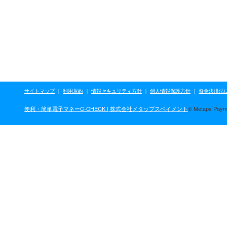
サイトマップ
｜
利用規約
｜
情報セキュリティ方針
｜
個人情報保護方針
｜
資金決済法
便利・簡単電子マネーC-CHECK | 株式会社メタップスペイメント
© Metaps Payme