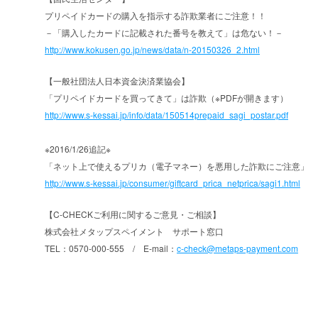
プリペイドカードの購入を指示する詐欺業者にご注意！！
－「購入したカードに記載された番号を教えて」は危ない！－
http://www.kokusen.go.jp/news/data/n-20150326_2.html
【一般社団法人日本資金決済業協会】
「プリペイドカードを買ってきて」は詐欺（※PDFが開きます）
http://www.s-kessai.jp/info/data/150514prepaid_sagi_postar.pdf
※2016/1/26追記※
「ネット上で使えるプリカ（電子マネー）を悪用した詐欺にご注意」
http://www.s-kessai.jp/consumer/giftcard_prica_netprica/sagi1.html
【C-CHECKご利用に関するご意見・ご相談】
株式会社メタップスペイメント サポート窓口
TEL：0570-000-555 / E-mail：
c-check@metaps-payment.com