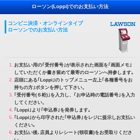
ローソン(Loppi)でのお支払い方法
コンビニ決済・オンラインタイプ
ローソンでのお支払い方法
お支払い用の｢受付番号｣が表示された画面を｢画面メモ｣
していただくか書き留めて最寄のローソンへ持参します｡
店頭にある｢Loppi｣のトップメニュー左上｢各種番号をお
持ちの方｣ボタンを押して下さい。
｢受付番号(６桁)｣を入力し、｢お申込時の電話番号｣を入力
してください。
｢Loppi｣より｢申込券｣を発券します｡
｢Loppi｣から印字された｢申込券｣をレジに提示しお支払い
ください｡
お支払い後､店員よりレシート(領収書)をお受取りくださ
い｡